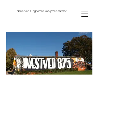
Næstved Ungdomsskole præsenterer
Næstved 875 - udsmykning af 3
vægge i byens farver
(afsluttet projekt i forbindelse med Næstveds 875
års fødselsdag 2010)
3 kunstnere med 3 Næstved farver fordelt på 3 vægge igangsætter
Næstved Kunstby ved at hylde Næstveds 875 års jubilæum