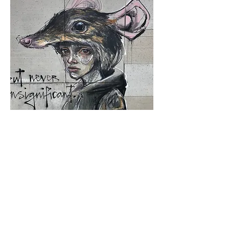
Kunstner: Hera
Født: 1981
Fra: Frankfurt
Første erfaring med graffitikulturen: 1995
Lokation: P-huset Grønvej