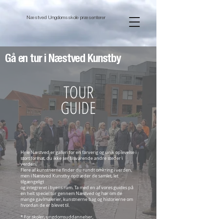
Næstved Ungdomsskole præsenterer
Gå en tur i Næstved Kunstby
TOUR
GUIDE
Hele Næstved er galleri for en farverig og unik oplevelse i
stort format, du ikke ser tilsvarende andre steder i
verden.
Flere af kunstnerne finder du rundt omkring i verden,
men i Næstved Kunstby optræder de samlet, let
tilgængeligt
og integreret i byens rum. Ta med en af vores guides på
en helt speciel tur gennem Næstved og hør om de
mange gavlmalerier, kunstnerne bag og historierne om
hvordan de er blevet til.
* For skoler, ungdomsuddannelser,