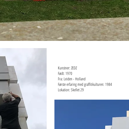
Kunstner: ZEDZ
Født: 1970
Fra: Leiden - Holland
Første erfaring med graffitikulturen: 1984
Lokation: Skellet 29