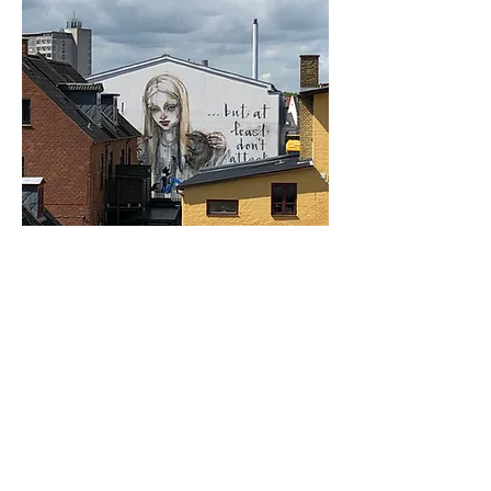
Kunstner: Hera
Født: 1981
Fra: Frankfurt
Første erfaring med graffitikulturen: 1995
Lokation: Farimagsvej